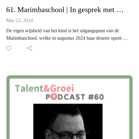
61. Marimbaschool | In gesprek met Barbara Nellestijn en Imre Eigenhuis
Mar 23, 2024
De eigen wijsheid van het kind is het uitgangspunt van de
Marimbaschool, welke in augustus 2024 haar deuren opent in
(de omgeving van) Baarn.
Ik ga in gesprek met Barbara Nellestijn en Imre Eigenhuis,
twee bevlogen onderwijsprofessionals die niet alleen vinden
dat het anders moet, maar het ook anders gaan doen.... door
zelf een nieuwe school te starten, waarbij leren van binnen
naar buiten centraal staat.
Beiden zijn jarenlang werkzaam in het onderwijs en zien dat
het onderwijs in toenemende mate gericht is op het halen van
doelen, overdragen van kennis en voldoen aan alle regels die
worden opgelegd.
Liever kijken zij écht naar het kind en zijn gaan onderzoeken
hoe zij zelf een school kunnen starten en het echt anders doen.
In deze podcastaflevering vertellen Barbara en Imre o.a.: