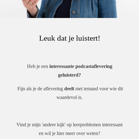
Dat verdriet en angst in ieders leven aanwezig is, is een
gegeven. De vraag is.. hoe ga je hiermee om?
Het voorleesboek 'Millie en zijn vriendjes' dat Patricia heeft
geschreven. Het boek nodigt je uit om kwaliteitsmomentjes
met je kind te creëren. Veel meer dan een 'gewoon
Leuk dat je luistert!
voorleesboek', door de interactie die het boek aangereikt.
Meer informatie over Patricia
Website Patricia Leenaarts
en over haar boek
Heb je een
interessante podcastaflevering
Millie en zijn vriendjes - het voorleesboek met net een stapje
geluisterd?
meer.
Fijn als je de aflevering
deelt
met iemand voor wie dit
Veel luister plezier!
waardevol is.
Karen Dijkstra
Talent&Groei
Vind je mijn 'andere kijk' op leerproblemen interessant
en wil je hier meer over weten?