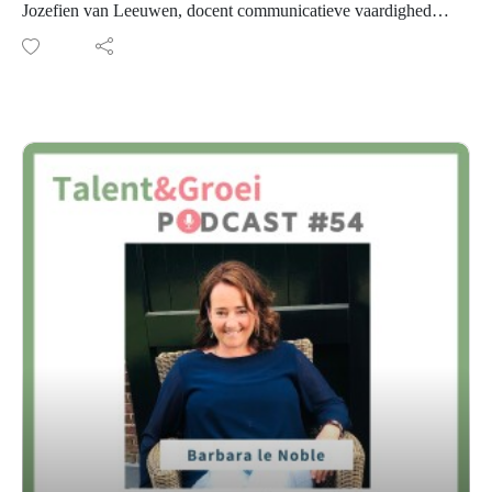
Jozefien van Leeuwen, docent communicatieve vaardigheden
aan de Hanzehogeschool Groningen, het liefste wil voor haar
studenten.
Niet alleen leerlingen op de basisschool en middelbare
scholieren lopen vast in het onderwijssysteem. Ook studenten
hebben hiermee te maken, omdat zij ‘anders leren’.
Jozefien is naast docent ook taalcoach binnen de opleiding
Communicatie en komt vaak studenten tegen met
taalproblemen. Het opnieuw uitleggen van de regels bleek
niet te werken. De studenten wisten nu de regel perfect, maar
pasten dit toe in de verkeerde context. Dit frustreerde haar
enorm en volgde de opleiding bij Kernvisie methode om deze
studenten op een ándere manier handvatten te kunnen bieden.
Inmiddels heeft zij zo’n 40 studenten kunnen ondersteunen en
met succes! Zij lieten significant verbetering zien.
In de podcast hoor je o.a.
Hoe Jozefien studenten kan helpen, zodat zij wél de
verplichte taaltoets halen en door kunnen met hun studie. En
wat dit doet met het zelfvertrouwen van de studenten.