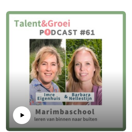
In deze aflevering deel ik een eenvoudige maar effectieve
aanpak om lezen tijdens de vakantie vol te houden: het
Pringle-effect.
Je ontdekt waarom autonomie zo belangrijk is, hoe je de
drempel om te beginnen microscopisch klein maakt en wat je
kunt doen als je kind na één zin alweer wil stoppen.
Met praktische tips, slimme afspraken en korte leesmomenten
help je je kind om op een ontspannen manier leesmeters te
blijven maken deze zomer.